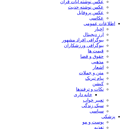
عکس نوشته آیات قرآن
عکس نوشته حدیث
عکس پروفایل
عکاسی
اطلاعات عمومی
اخبار
ارز دیجیتال
بیوگرافی افراد مشهور
بیوگرافی ورزشکاران
قیمت ها
حقوق و قضا
مذهبی
اشعار
متن و جملات
پیام تبریک
کپشن
نکات و ترفندها
خانه داری
تعبیر خواب
سبک زندگی
سیاسی
پزشکی
پوست و مو
تغذیه