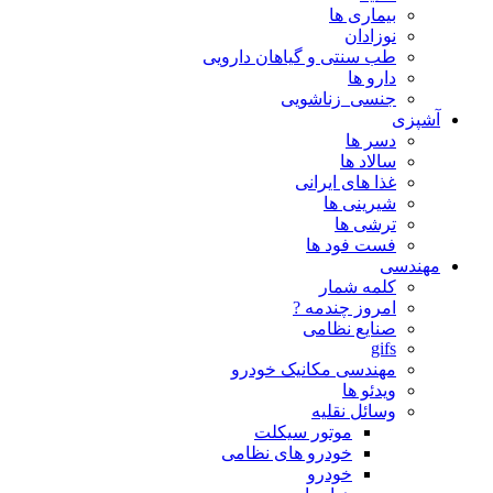
بیماری ها
نوزادان
طب سنتی و گیاهان دارویی
دارو ها
جنسی_زناشویی
آشپزی
دسر ها
سالاد ها
غذا های ایرانی
شیرینی ها
ترشی ها
فست فود ها
مهندسی
کلمه شمار
امروز چندمه ?
صنایع نظامی
gifs
مهندسی مکانیک خودرو
ویدئو ها
وسائل نقلیه
موتور سیکلت
خودرو های نظامی
خودرو