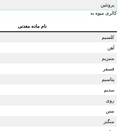
پروتئین
کالری میوه به
نام ماده معدنی
کلسیم
آهن
منیزیم
فسفر
پتاسیم
سدیم
روی
مس
منگنز