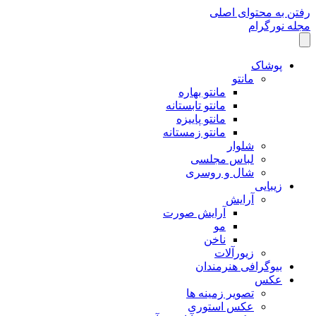
رفتن به محتوای اصلی
مجله نورگرام
پوشاک
مانتو
مانتو بهاره
مانتو تابستانه
مانتو پاییزه
مانتو زمستانه
شلوار
لباس مجلسی
شال و روسری
زیبایی
آرایش
آرایش صورت
مو
ناخن
زیورآلات
بیوگرافی هنرمندان
عکس
تصویر زمینه ها
عکس استوری