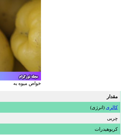
خواص میوه به
مقدار
کالری
(انرژی)
چربی
کربوهیدرات