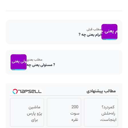
مطلب قبلی
ابرام یعنی چه ?
مطلب بعدی
مستولی یعنی چه ?
مطالب پیشنهادی
کمردرد؟
200
ماشین
راه‌حلش
سوت
پژو پارس
اینجاست،
نقره
برای
نه توی
هدیه
فروش