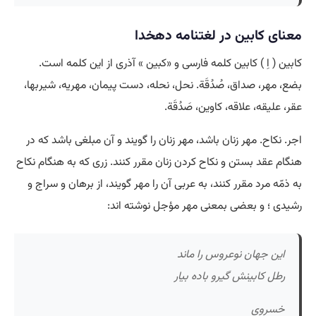
معنای کابین در لغتنامه دهخدا
کابین ( اِ ) کابین کلمه فارسی و «کبین » آذری از این کلمه است.
بضع، مهر، صداق، صُدُقَة. نحل، نحله، دست پیمان، مهریه، شیربها،
عقر، علیقه، علاقه، کاوین، صَدُقَة.
اجر. نکاح. مهر زنان باشد، مهر زنان را گویند و آن مبلغی باشد که در
هنگام عقد بستن و نکاح کردن زنان مقرر کنند. زری که به هنگام نکاح
به ذمّه مرد مقرر کنند، به عربی آن را مهر گویند، از برهان و سراج و
رشیدی ؛ و بعضی بمعنی مهر مؤجل نوشته اند:
این جهان نوعروس را ماند
رطل کابینش گیرو باده بیار
خسروی