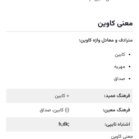
معنی کاوین
مترادف
و معادل واژه کاوین:
کابین
مهریه
صداق
فرهنگ عمید:
= کابین
فرهنگ معین:
(اِ) کابین، صداق
اشتباه
تایپی:
;h,dk
معنی کاوین