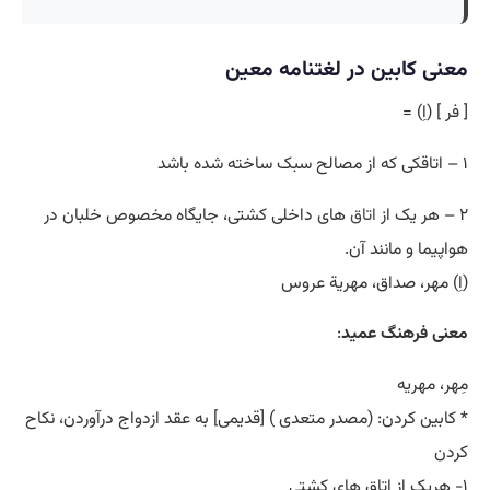
معنی کابین در لغتنامه معین
[ فر ] (اِ) =
۱ – اتاقکی که از مصالح سبک ساخته شده باشد
۲ – هر یک از
اتاق
های داخلی کشتی، جایگاه مخصوص خلبان در
هواپیما و مانند آن.
(اِ) مهر، صداق، مهریة عروس
معنی فرهنگ عمید
:
مِهر، مهریه
* کابین کردن: (مصدر متعدی ) [قدیمی] به عقد ازدواج درآوردن، نکاح
کردن
۱- هریک از اتاق های کشتی