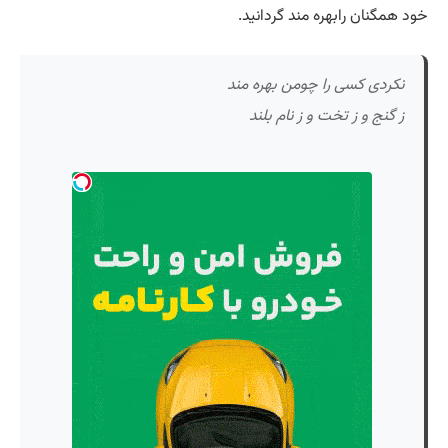
خود همگنان رابهره مند گردانید.
نکردی کسی را چومن بهره مند
ز گنج و ز تخت و ز نام بلند