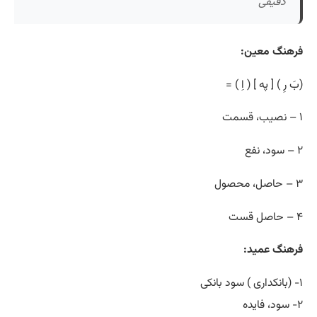
دقیقی
فرهنگ معین:
(بَ رِ ) [ په ] ( اِ ) =
۱ – نصیب، قسمت
۲ – سود، نفع
۳ – حاصل، محصول
۴ – حاصل قست
فرهنگ عمید:
۱- (بانکداری ) سود بانکی
۲- سود، فایده