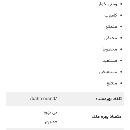
رستی خوار
کامیاب
متمتع
محتظی
محظوظ
مستفید
مستفیض
منتفع
تلفظ بهره‌مند:
/bahremand/
بی بهره
متضاد بهره مند
:
محروم