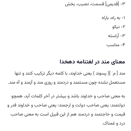
۳- [قدیمی] قسمت، نصیب، بخش
۱- به راه، باراه
۲- نیکو
۳- آراسته
۴- مناسب
معنای مند در لغتنامه دهخدا
مند [ م َ ]( پسوند ) یعنی خداوند، با کلمه دیگر ترکیب کنند و تنها
مستعمل نشده چون مستمند و دردمند و روزی مند و آزمند و آه مند.
به معنی صاحب و خداوند باشد و بیشتر در آخر کلمات آید، همچو
دولتمند: یعنی صاحب دولت و ارجمند: یعنی صاحب و خداوند قدر و
قیمت و حاجتمند و دردمند هم از این قبیل است به معنی صاحب
درد و غمناک.