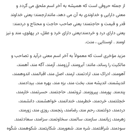
از جمله حروفی است که همیشه به آخر اسم ملحق می گردد و
معنی دارایی و خداوندی به آن می دهد، مانندارجمند؛ یعنی خداوند
قدر و قیمت و حاجتمند؛ یعنی صاحب حاجت و محتاج و دردمند:
یعنی دارای درد و خردمند؛یعنی دارای خرد و عقل، در پهلوی، مند و نیز
اومند . اوستایی ، منت.
مزید مؤخری است که معمولاً به آخر اسم معنی درآید و تصاحب و
مالکیت را رساند، مانند: آبرومند، آرزومند. آزمند، آگه مند، آهمند،
آهومند، ادراک مند، ارادتمند، ارمند، اصل مند، اقبالمند، اندوهمند،
اندیشمند، اندیشه مند، بخت مند، بزه مند، بهره مند، بیدادمند.
پندمند. پورمند. پیروزمند. ثروتمند. حاجتمند. حسرتمند، خارمند،
خجلتمند، خردمند، خطرمند، خندانمند، خواهشمند، دانشمند،
دردمند، دولتمند، رحم مند، رضامند، رنجمند، روزی مند، زورمند،
زهرمند، زیانمند. سازمند، سالمند، سخاوتمند، سزامند، سعادتمند.
سودمند. شرافتمند. شره مند. شعورمند. شکایتمند. شکوهمند، شکْوه