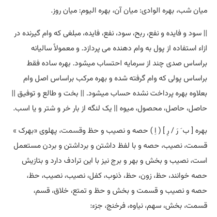
میان شب، بهره الوادی: میان آن، بهره الیوم: میان روز.
|| سود و فایده و نفع، ربح، سود، نفع، فایده، مبلغی که وام گیرنده در
ازاء استفاده از پول به وام دهنده می پردازد. و معمولاً سالیانه
براساس صدی چند از سرمایه احتساب میشود. بهره ساده فقط
براساس پولی که وام گرفته شده و بهره مرکب براساس اصل وام
بعلاوه بهره پرداخت نشده حساب میشود. || بخت و طالع و توفیق ||
حاصل، حاصل، محصول، میوه || یک لنگه از بار خر و شتر و یا اسب.
بهره [ ب َ رَ / رِ ] ( اِ ) حصه و نصیب و حظ و
قسمت
، پهلوی «بهرک »
قسمت، نصیب، حصه و با لفظ داشتن و برداشتن و بردن مستعمل
است، نصیب و بخش و بهر و برج نیز با این ترادف دارد و بتازیش
حصه خوانند، حظ، زون، حظ، ذنوب، کفل، نصیب، نصیب، حظ،
حصه و نصیب و قسمت و بخش و حظ و تمتع، خلاق، قسم،
قسمت، بخش، سهم، نیاوه، فرخنج، جزء: