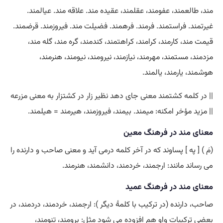
مند، طالعمند، عفومند، عقلمند، عقیده مند. علاقه مند. عیالمند.
غیرتمند. فراستمند. فرمند. فرهمند. فضیلت مند. فیروزمند. قرضمند.
قیمت مند، کارمند، کرامند، کراهتمند، کندمند، گره مند، گله مند،
مزدمند، مستمند، مهرمند، نیازمند، نیرومند، نیومند، هنرمند،
هوشمند، یارمند، یالمند.
|| در کلمه کشتمند معنی جای دهد نظیر زار در کشتزار به معنی مزرعه
|| مزید مؤخر امکنه: میمند. بیمند، فیروزمند، هیرمند = هیلمند.
معنای مند در فرهنگ معین
(مَ ) [ په ] پساوند که در آخر کلمه درمی آید و معنی صاحب و دارنده را
می رساند مانند: ارجمند، خردمند، دانشمند، هنرمند.
معنای مند در فرهنگ عمید
صاحب، دارنده (در ترکیب با کلمۀ دیگر ): ارجمند، خردمند، دردمند، در
بعضی ترکیبات واو هم افزوده می شود مثل: برومند، تنومند،