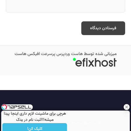
میزبانی شده توسط
هاست وردپرس پرسرعت
افیکس هاست
هرچی برای ماشینت لازم داری اینجا پیدا
میشه!!!ثبت نام در یدک
تمامی حقوق محفوظ است © 2026
مجله نورگرام
کلیک کن!