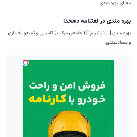
معنای بهره مندی
بهره مندی در لغتنامه دهخدا
بهره مندی [ ب َ رَ / رِ م َ ] ( حامص مرکب ) کامیابی و تمتعو بختیاری
و سعادتمندی: