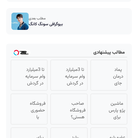
مطلب بعدی
بیوگرافی سونگ کانگ
مطالب پیشنهادی
پماد
تا 3میلیارد
تا 3میلیارد
درمان
وام سرمایه
وام سرمایه
جای
در گردش
در گردش
زخم در
فروشندگان
فروشندگان
۷ روز در
=>
=>
یزد
ماشین
صاحب
فروشگاهت
فروشگاه
فروشگاهت
تولید
پژو پارس
فروشگاه
رو ثبت کن
حضوری
رو ثبت کن
شد!
برای
هستی؟
یا
فروش
(مشاوره
وام تا ۳
اینترنتی
داری؟
بگیرید)
میلیارد
داری؟
اینجا
عضو شو
تومان
رشد
برای
راحت