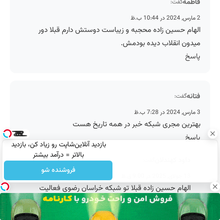
فاطمه
گفت:
2 مارس, 2024 در 10:44 ب.ظ
الهام حسین زاده محجبه و زیباست دوستش دارم قبلا دور
میدون انقلاب دیده بودمش.
پاسخ
فتانه
گفت:
3 مارس, 2024 در 7:28 ب.ظ
بهترین مجری شبکه خبر در همه تاریخ هست
پاسخ
بازدید آنلاین‌شاپت رو زیاد کن، بازدید
بالاتر = درآمد بیشتر
داود کهندلان
گفت:
فروشنده شو
13 جولای, 2025 در 9:00 ق.ظ
الهام حسین زاده قبلا تو شبکه خراسان رضوی فعالیت
می کرد، چرا الان رفته تهران؟
پاسخ