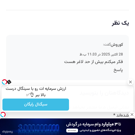
یک نظر
کوروش
گفت:
28 اکتبر, 2025 در 11:33 ب.ظ
فکر میکنم بیش از حد لاغر هست
پاسخ
ارزش سرمایه ات رو با سینگال درست
دیدگاهتان را بنویسید
بالا ببر 👌✅
سیگنال رایگان
نشانی ایمیل شما منتشر نخواهد شد.
بخش‌های موردنیاز علامت‌گذاری
شده‌اند
*
دیدگاه
*