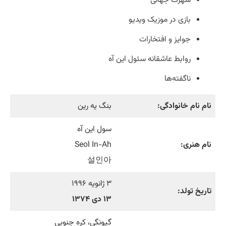
شهرت جهانی
بازی در موزیک ویدیو
جوایز و افتخارات
روابط عاشقانه سئول این آه
ناگفته‌ها
نام نام خانوادگی:
بنگ یه رین
سول این آه
نام هنری:
Seol In-Ah
설인아
۳ ژانویه ۱۹۹۶
تاریخ تولد:
۱۳ دی ۱۳۷۴
گیونگی، کره جنوبی