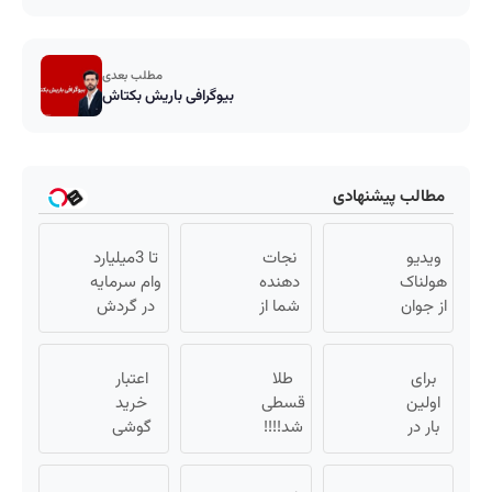
مطلب بعدی
بیوگرافی باریش بکتاش
مطالب پیشنهادی
ویدیو
نجات
تا 3میلیارد
هولناک
دهنده
وام سرمایه
از جوان
شما از
در گردش
کارتن
پیری!
فروشندگان
خوابی
کرم
=>
که
برای
طلا
جوانساز
اعتبار
فروشگاهت
اولین
میلیاردر
جلبک50%تخفیف
قسطی
خرید
رو ثبت کن
شد.
بار در
شد!!!!
گوشی
ایران
آموزش
💰🔥
بگیر 📱
🇮🇷
رایگان
همین