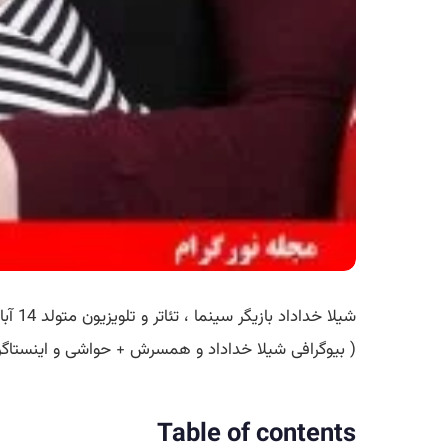
شیلا خداداد بازیگر سینما ، تئاتر و تلویزیون متولد 14 آبان 1359در شهر تهران می باشد . وی فارغ التحصیل رشته شیمی
( بیوگرافی شیلا خداداد و همسرش + حواشی و اینستاگرا
Table of contents