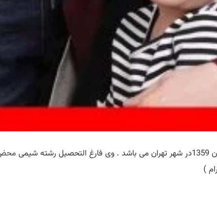
محض
م )