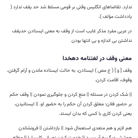
ندارد. تقاضاهای انگلیس وقتی بر قومی مسلط شد حد یقف ندارد (
یادداشت مؤلف ).
در عربی مفرد مذکر غایب است از وقف به معنی ایستادن حدیقف
نداشتن بی اندازه و بی انتها بودن
معنی وقف در لغتنامه دهخدا
وقف [ وَ ] ( ع مص ) ایستادن، به حالت ایستاده ماندن و آرام گرفتن،
وقوف، اقامت کردن.
|| شک کردن در مسئله || منع کردن و جلوگیری نمودن || وقف حکم
بر
حضور
فلان: معلق کردن آن حکم را به حضور او. || ایستانیدن،
یعنی کردن کاری با کسی که بدان ایستد.
هم لازم و هم متعدی استعمال شود || بازداشتن || فرونشاندن
جوشش دیگ به آب سرد || خدمت کردن نصرانی کلیسا را || مطلع