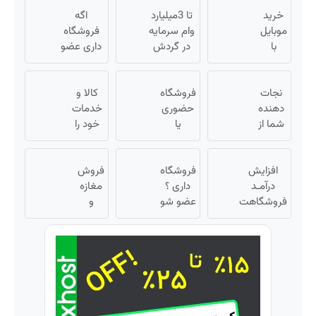
خرید
تا 3میلیارد
اگه
موبایل
وام سرمایه
فروشگاه
با
در گردش
داری عضو
اسنپ
فروشندگان
فروشندگان
پی |
=>
دیجی پی
در ۴
نجات
فروشگاه
فروشگاهت
کالا و
شو 3
قسط
دهنده
حضوری
رو ثبت کن
خدمات
میلیارد وام
بدون
شما از
یا
خود را
بگیر
سود و
پیری!
اینترنتی
به
کرم
کارمزد!
داری؟
صورت
جوانساز
افزایش
راحت
فروشگاه
فروش
اقساطی
جلبک50%تخفیف
درآمـد
داری ؟
محصول
مغازه
بفروشید
فروشگاهت
و
عضو شو
و
رو تضمین
تا 3
خدماتت
آنلاین
کن «
رو
میلیارد
شاپ
فروشگاهت
بفروش
وام بگیر
خودت
رو ثبت کن
رو بالا
»
ببر